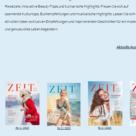
Reiseziele, innovative Beauty-Tipps und kulinarische Highlights. Freuen Sie sich auf
spannende Kulturtipps, Buchempfehlungen und musikalische Highlights. Lassen Sie sich
stilvollen Ideen, exklusiven Empfehlungen und inspirierenden Geschichten für ein mod
und genussvolles Leben begeistern.
Aktuelle Aus
Nr. 1 / 2025
Nr. 3 / 2025
Nr. 2 / 2025