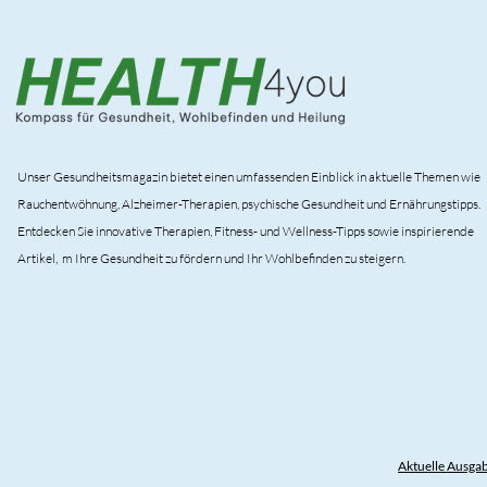
Unser Gesundheitsmagazin bietet einen umfassenden Einblick in aktuelle Themen wie
Rauchentwöhnung, Alzheimer-Therapien, psychische Gesundheit und Ernährungstipps.
Entdecken Sie innovative Therapien, Fitness- und Wellness-Tipps sowie inspirierende
Artikel, m Ihre Gesundheit zu fördern und Ihr Wohlbefinden zu steigern.
Aktuelle Ausgab