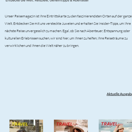
Unser Reisemagazin ist Ihre Eintrittskarte zu den faszinierendsten Orten auf der ganze
Welt. Entdecken Sie mit uns versteckte Juwelen und erhalten Sie Insider-Tipps, um Ihre
nächste Reise unvergesslich zu machen. Egal, ob Sie nach Abenteuer, Entspannung oder
kulturellen Erlebnissen suchen, wir sind hier, um Ihnen zu helfen, Ihre Reiseträume zu
verwirklichen und Ihnen die Welt näher zu bringen.
Aktuelle Ausgab